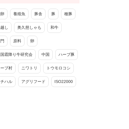
鶏卵
養殖魚
豚舎
豚
種豚
引越し
奥久慈しゃも
和牛
厦門
原料
卵
全国霜降り牛研究会
中国
ハーブ豚
ハーブ村
ニワトリ
トウモロコシ
チチハル
アグリフード
ISO22000