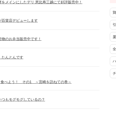
材をメインにしたデリ 恵比寿三越にて好評販売中！
が百貨店デビューします
産物のお弁当販売中です！
。たんとんです
食べよう！ その1 ～宮崎を訪ねての巻～
いつもモグモグしているの？