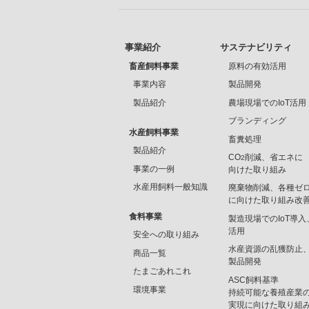
事業紹介
サステナビリティ
畜産飼料事業
原料の有効活用
事業内容
製品開発
製品紹介
農場現場でのIoT活用
ブランディング
水産飼料事業
畜糞処理
製品紹介
CO
削減、省エネに
2
事業の一例
向けた取り組み
水産用飼料一般知識
廃棄物削減、各種ゼ
に向けた取り組み改
食料事業
製造現場でのIoT導入
活用
安全への取り組み
水産資源の乱獲防止
商品一覧
製品開発
たまごあれこれ
ASC飼料基準
環境事業
持続可能な養殖産業
実現に向けた取り組