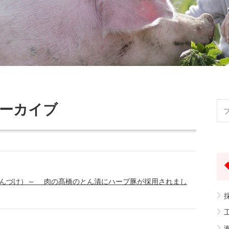
ーカイブ
とんづけ）～ 肉の髙橋のとん漬にハーブ豚が採用されまし
採
工
海