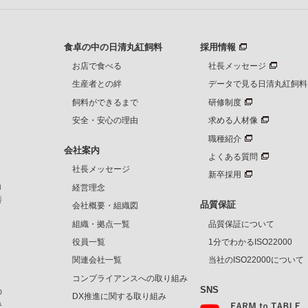
食卓の中の日清丸紅飼料
採用情報
お店で食べる
社長メッセージ
生産者との絆
データで見る日清丸紅飼料
飼料ができるまで
研修制度
安全・安心の理由
求める人材像
職種紹介
会社案内
よくある質問
社長メッセージ
新卒採用
ロ
経営理念
善
品質保証
会社概要・組織図
、
組織・拠点一覧
品質保証について
役員一覧
1分でわかるISO22000
、
関連会社一覧
当社のISO22000について
コンプライアンスへの取り組み
SNS
の
DX推進に関する取り組み
み