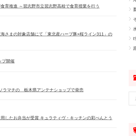
食育推進 ～習志野市立習志野高校で食育授業を行う
そ
海さまの対象店舗にて「東北産ハーブ豚×桜ライン311」の
I
原
ップ開催
ソラマチの 栃木県アンテナショップで発売
用したお弁当が受賞 キュラティヴ・キッチンの彩べんとう