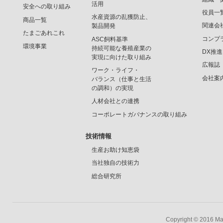
活用
安全への取り組み
役員一
水産資源の乱獲防止、
商品一覧
関連会
製品開発
たまごあれこれ
コンプ
ASC飼料基準
環境事業
持続可能な養殖産業の
DX推
実現に向けた取り組み
広報誌
ワーク・ライフ・
会社案
バランス（仕事と生活
の調和）の実現
人材会社との連携
コーポレートガバナンスの取り組み
技術情報
生産お助け知恵袋
当社独自の技術力
総合研究所
Copyright © 2016 Mar