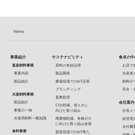
Home
事業紹介
サステナビリティ
食卓の中
畜産飼料事業
原料の有効活用
お店で
事業内容
製品開発
生産者
製品紹介
農場現場でのIoT活用
飼料が
ブランディング
安全・
水産飼料事業
畜糞処理
製品紹介
会社案内
CO
削減、省エネに
2
事業の一例
向けた取り組み
社長メ
水産用飼料一般知識
廃棄物削減、各種ゼロ
経営理
に向けた取り組み改善
会社概
食料事業
製造現場でのIoT導入、
組織・