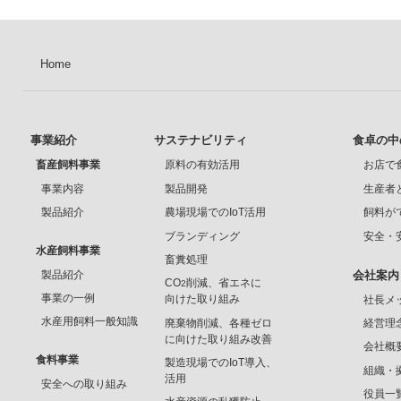
Home
事業紹介
サステナビリティ
食卓の中
畜産飼料事業
原料の有効活用
お店で
事業内容
製品開発
生産者
製品紹介
農場現場でのIoT活用
飼料が
ブランディング
安全・
水産飼料事業
畜糞処理
製品紹介
会社案内
CO
削減、省エネに
2
事業の一例
向けた取り組み
社長メ
水産用飼料一般知識
廃棄物削減、各種ゼロ
経営理
に向けた取り組み改善
会社概
食料事業
製造現場でのIoT導入、
組織・
活用
安全への取り組み
役員一