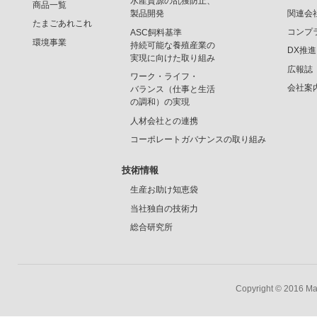
水産資源の乱獲防止、
商品一覧
関連会
製品開発
たまごあれこれ
コンプ
ASC飼料基準
環境事業
持続可能な養殖産業の
DX推
実現に向けた取り組み
広報誌
ワーク・ライフ・
会社案
バランス（仕事と生活
の調和）の実現
人材会社との連携
コーポレートガバナンスの取り組み
技術情報
生産お助け知恵袋
当社独自の技術力
総合研究所
Copyright © 2016 Mar