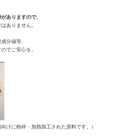
。
律がありますので、
ではありません。
般成分値等、
すのでご安心を。
料向けに粉砕・加熱加工された原料です。）