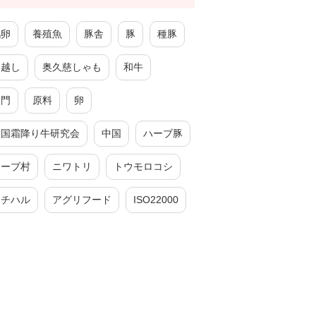
鶏卵
養殖魚
豚舎
豚
種豚
引越し
奥久慈しゃも
和牛
厦門
原料
卵
全国霜降り牛研究会
中国
ハーブ豚
ハーブ村
ニワトリ
トウモロコシ
チチハル
アグリフード
ISO22000