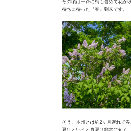
その頃は一斉に梅も含めて花が
待ちに待った『春』到来です。
そう、本州とは約2ヶ月遅れで春
夏はというと真夏は非常に短く