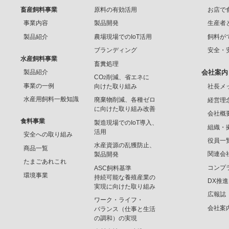
畜産飼料事業
原料の有効活用
お店で
事業内容
製品開発
生産者
製品紹介
農場現場でのIoT活用
飼料が
ブランディング
安全・
水産飼料事業
畜糞処理
製品紹介
会社案内
CO
削減、省エネに
2
事業の一例
向けた取り組み
社長メ
水産用飼料一般知識
廃棄物削減、各種ゼロ
経営理
に向けた取り組み改善
会社概
食料事業
製造現場でのIoT導入、
組織・
活用
安全への取り組み
役員一
水産資源の乱獲防止、
商品一覧
関連会
製品開発
たまごあれこれ
コンプ
ASC飼料基準
環境事業
持続可能な養殖産業の
DX推
実現に向けた取り組み
広報誌
ワーク・ライフ・
会社案
バランス（仕事と生活
の調和）の実現