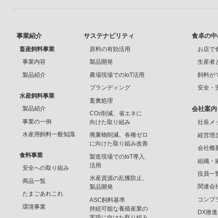
事業紹介
サステナビリティ
食卓の中
畜産飼料事業
原料の有効活用
お店で
事業内容
製品開発
生産者
製品紹介
農場現場でのIoT活用
飼料が
ブランディング
安全・
水産飼料事業
畜糞処理
製品紹介
会社案内
CO
削減、省エネに
2
事業の一例
向けた取り組み
社長メ
水産用飼料一般知識
廃棄物削減、各種ゼロ
経営理
に向けた取り組み改善
会社概
食料事業
製造現場でのIoT導入、
組織・
活用
安全への取り組み
役員一
水産資源の乱獲防止、
商品一覧
関連会
製品開発
たまごあれこれ
コンプ
ASC飼料基準
環境事業
持続可能な養殖産業の
DX推
実現に向けた取り組み