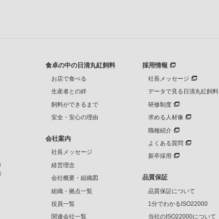
食卓の中の日清丸紅飼料
採用情報
お店で食べる
社長メッセージ
生産者との絆
データで見る日清丸紅飼料
飼料ができるまで
研修制度
安全・安心の理由
求める人材像
職種紹介
会社案内
よくある質問
社長メッセージ
新卒採用
ロ
経営理念
善
品質保証
会社概要・組織図
、
組織・拠点一覧
品質保証について
役員一覧
1分でわかるISO22000
、
関連会社一覧
当社のISO22000について