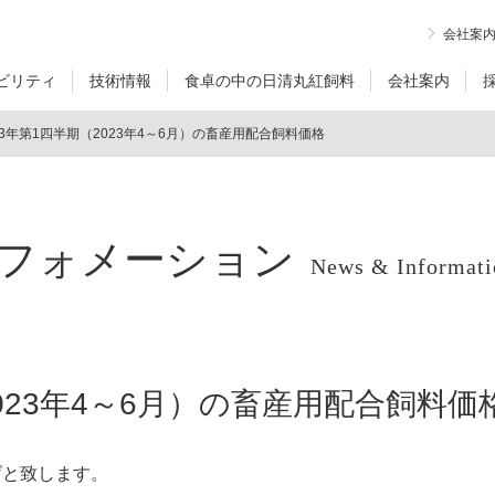
会社案
ビリティ
技術情報
食卓の中の日清丸紅飼料
会社案内
23年第1四半期（2023年4～6月）の畜産用配合飼料価格
フォメーション
News & Informati
2023年4～6月）の畜産用配合飼料価
げと致します。