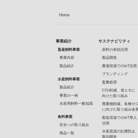
Home
事業紹介
サステナビリティ
畜産飼料事業
原料の有効活用
事業内容
製品開発
製品紹介
農場現場でのIoT活用
ブランディング
水産飼料事業
畜糞処理
製品紹介
CO
削減、省エネに
2
事業の一例
向けた取り組み
水産用飼料一般知識
廃棄物削減、各種ゼ
に向けた取り組み改
食料事業
製造現場でのIoT導入
活用
安全への取り組み
水産資源の乱獲防止
商品一覧
製品開発