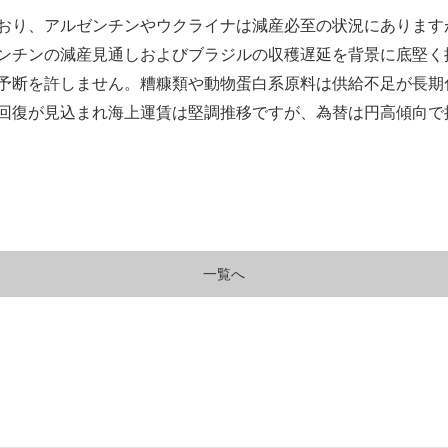
おり、アルゼンチンやウクライナは減産必至の状況にあります
ンチンの減産見通しおよびブラジルの収穫遅延を背景に底堅く
予断を許しません。糟糠類や動物蛋白系原料は供給不足が長期
回復が見込まれ海上運賃は堅調推移ですが、為替は円高傾向で推移
一覧へ