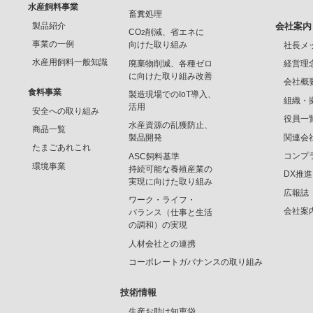
水産飼料事業
畜糞処理
製品紹介
会社案内
CO
削減、省エネに
2
事業の一例
向けた取り組み
社長メ
水産用飼料一般知識
廃棄物削減、各種ゼロ
経営理
に向けた取り組み改善
会社概
食料事業
製造現場でのIoT導入、
組織・
活用
安全への取り組み
役員一
水産資源の乱獲防止、
商品一覧
関連会
製品開発
たまごあれこれ
コンプ
ASC飼料基準
環境事業
持続可能な養殖産業の
DX推
実現に向けた取り組み
広報誌
ワーク・ライフ・
会社案
バランス（仕事と生活
の調和）の実現
人材会社との連携
コーポレートガバナンスの取り組み
技術情報
生産お助け知恵袋