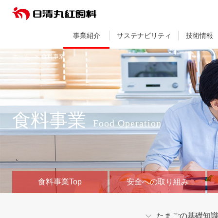
事業紹介
サステナビリティ
技術情報
ホーム
食料事業
食料事業
Food Operation
食料事業Top
安全への取り組み
たまごの基礎知