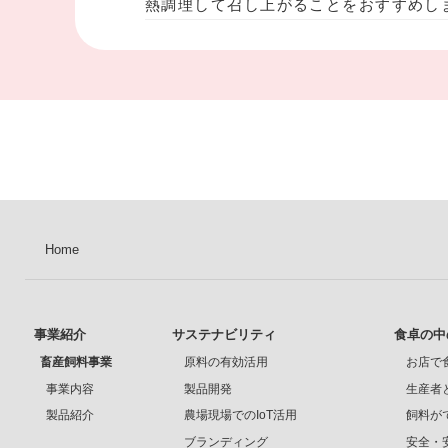
熱調理して召し上がることをおすすめし
Home
事業紹介
サステナビリティ
食卓の中
畜産飼料事業
原料の有効活用
お店で
事業内容
製品開発
生産者
製品紹介
農場現場でのIoT活用
飼料が
ブランディング
安全・