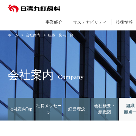
事業紹介
サステナビリティ
技術情報
ホーム
会社案内
組織・拠点一覧
会社案内
Company
社長メッセー
会社概要・
組織
経営理念
会社案内Top
ジ
組織図
拠点