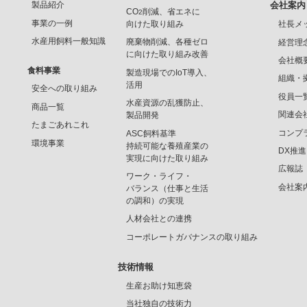
製品紹介
会社案内
CO
削減、省エネに
2
事業の一例
向けた取り組み
社長メ
水産用飼料一般知識
廃棄物削減、各種ゼロ
経営理
に向けた取り組み改善
会社概
食料事業
製造現場でのIoT導入、
組織・
活用
安全への取り組み
役員一
水産資源の乱獲防止、
商品一覧
関連会
製品開発
たまごあれこれ
コンプ
ASC飼料基準
環境事業
持続可能な養殖産業の
DX推
実現に向けた取り組み
広報誌
ワーク・ライフ・
会社案
バランス（仕事と生活
の調和）の実現
人材会社との連携
コーポレートガバナンスの取り組み
技術情報
生産お助け知恵袋
当社独自の技術力