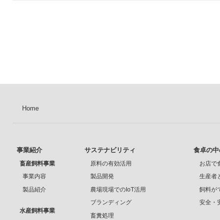
Home
事業紹介
サステナビリティ
食卓の中
畜産飼料事業
原料の有効活用
お店で
事業内容
製品開発
生産者
製品紹介
農場現場でのIoT活用
飼料が
ブランディング
安全・
水産飼料事業
畜糞処理