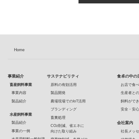
Home
事業紹介
サステナビリティ
食卓の中の
畜産飼料事業
原料の有効活用
お店で食
事業内容
製品開発
生産者と
製品紹介
農場現場でのIoT活用
飼料がで
ブランディング
安全・安
水産飼料事業
畜糞処理
製品紹介
会社案内
CO
削減、省エネに
2
事業の一例
向けた取り組み
社長メッ