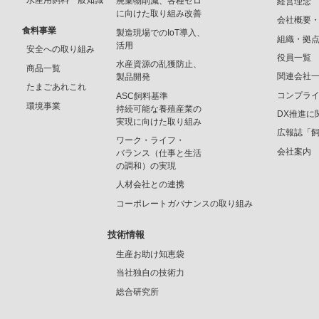
水産用飼料一般知識
廃棄物削減、各種ゼロ
経営理念
に向けた取り組み改善
会社概要
食料事業
製造現場でのIoT導入、
組織・拠
活用
安全への取り組み
役員一覧
水産資源の乱獲防止、
商品一覧
関連会社
製品開発
たまごあれこれ
コンプラ
ASC飼料基準
環境事業
持続可能な養殖産業の
DX推進に
実現に向けた取り組み
広報誌「
ワーク・ライフ・
会社案内
バランス（仕事と生活
の調和）の実現
人材会社との連携
コーポレートガバナンスの取り組み
技術情報
生産お助け知恵袋
当社独自の技術力
総合研究所