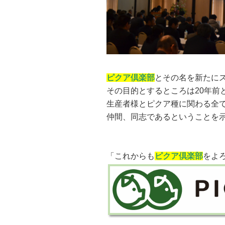
ピクア倶楽部
とその名を新たに
その目的とするところは20年前
生産者様とピクア種に関わる全
仲間、同志であるということを
「これからも
ピクア倶楽部
をよ