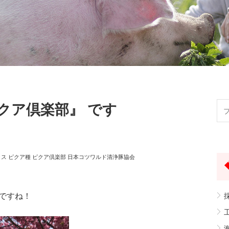
クア倶楽部』 です
ス ピクア種 ピクア倶楽部 日本コツワルド清浄豚協会
ですね！
採
工
海