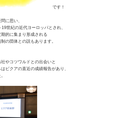
です！
疑問に思い、
～19世紀の近代ヨーロッパとされ、
定期的に集まり形成される
員制の団体との説もあります。
当社やコツワルドとの出会いと
らはピクアの直近の成績報告があり、
た。