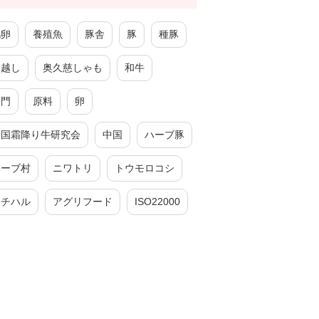
鶏卵
養殖魚
豚舎
豚
種豚
引越し
奥久慈しゃも
和牛
厦門
原料
卵
全国霜降り牛研究会
中国
ハーブ豚
ハーブ村
ニワトリ
トウモロコシ
チチハル
アグリフード
ISO22000