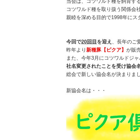
当会は、コツワルド種を飼育す
コツワルド種を取り扱う関係会
親睦を深める目的で1998年に
今回で
20回目
を迎え
、長年のご
昨年より
新種豚【ピクア】
が販
また、今年3月にコツワルドジャ
社名変更されたことを受け協会
総会で新しい協会名が決まりま
新協会名は・・・