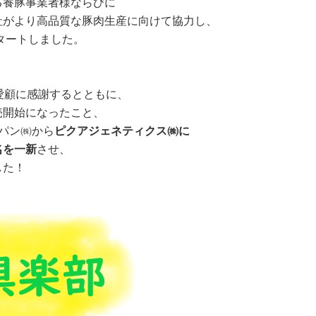
る養豚事業者様ならびに
社がより高品質な豚肉生産に向けて協力し、
スタートしました。
愛顧に感謝するとともに、
売開始になったこと、
パン㈱から
ピクアジェネティクス㈱に
名を一新
させ、
した！