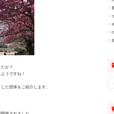
そ
I
原
したか？
たようですね！
トした団体をご紹介します。
が開催されました。