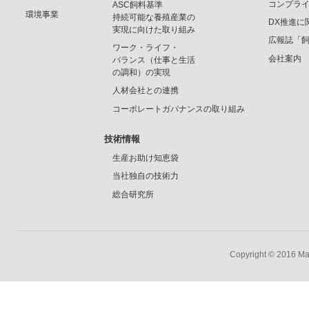
コンプラ
ASC飼料基準
環境事業
持続可能な養殖産業の
DX推進に
実現に向けた取り組み
広報誌「
ワーク・ライフ・
会社案内
バランス（仕事と生活
の調和）の実現
人材会社との連携
コーポレートガバナンスの取り組み
技術情報
生産お助け知恵袋
当社独自の技術力
総合研究所
Copyright © 2016 Mar