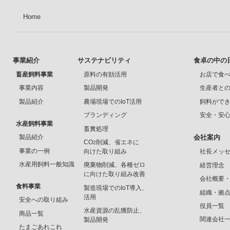
Home
事業紹介
サステナビリティ
食卓の中の
畜産飼料事業
原料の有効活用
お店で食
事業内容
製品開発
生産者と
製品紹介
農場現場でのIoT活用
飼料がで
ブランディング
安全・安
水産飼料事業
畜糞処理
製品紹介
会社案内
CO
削減、省エネに
2
事業の一例
向けた取り組み
社長メッ
水産用飼料一般知識
廃棄物削減、各種ゼロ
経営理念
に向けた取り組み改善
会社概要
食料事業
製造現場でのIoT導入、
組織・拠
活用
安全への取り組み
役員一覧
水産資源の乱獲防止、
商品一覧
関連会社
製品開発
たまごあれこれ