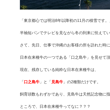
「東京都心では明治8年以降初の11月の積雪です
半袖短パンでテレビを見ながら冬の到来に怯えて
さて、先日、仕事で沖縄のお客様の所を訪れた時
日本在来種牛の一つである「口之島牛」を見せて
現在、残存している純粋な日本在来種牛は、
「
口之島牛
」と「
見島牛
」の2種類だけです。
飼育頭数もわずかであり、見島牛は天然記念物に
ところで、日本在来種牛ってなに？？？