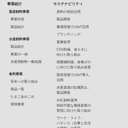
事業紹介
サステナビリティ
畜産飼料事業
原料の有効活用
事業内容
製品開発
製品紹介
農場現場でのIoT活用
ブランディング
水産飼料事業
畜糞処理
製品紹介
CO
削減、省エネに
2
事業の一例
向けた取り組み
水産用飼料一般知識
廃棄物削減、各種ゼロ
に向けた取り組み改善
食料事業
製造現場でのIoT導入、
活用
安全への取り組み
水産資源の乱獲防止、
商品一覧
製品開発
たまごあれこれ
ASC飼料基準
環境事業
持続可能な養殖産業の
実現に向けた取り組み
ワーク・ライフ・
バランス（仕事と生活