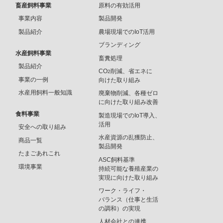
畜産飼料事業
原料の有効活用
事業内容
製品開発
製品紹介
農場現場でのIoT活用
ブランディング
水産飼料事業
畜糞処理
製品紹介
CO
削減、省エネに
2
事業の一例
向けた取り組み
水産用飼料一般知識
廃棄物削減、各種ゼロ
に向けた取り組み改善
食料事業
製造現場でのIoT導入、
活用
安全への取り組み
水産資源の乱獲防止、
商品一覧
製品開発
たまごあれこれ
ASC飼料基準
環境事業
持続可能な養殖産業の
実現に向けた取り組み
ワーク・ライフ・
バランス（仕事と生活
の調和）の実現
人材会社との連携